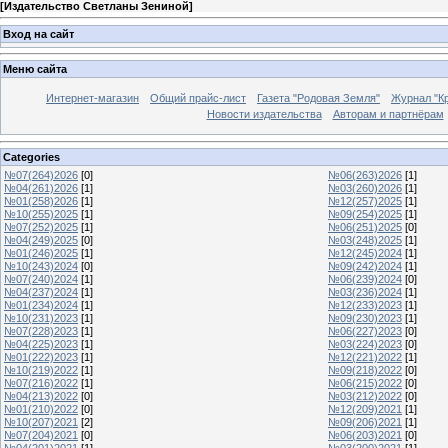
[
Издательство Светланы Зениной
]
Вход на сайт
Меню сайта
Интернет-магазин
Общий прайс-лист
Газета "Родовая Земля"
Журнал "Кр
Новости издательства
Авторам и партнёрам
Categories
№07(264)2026
[0]
№06(263)2026
[1]
№04(261)2026
[1]
№03(260)2026
[1]
№01(258)2026
[1]
№12(257)2025
[1]
№10(255)2025
[1]
№09(254)2025
[1]
№07(252)2025
[1]
№06(251)2025
[0]
№04(249)2025
[0]
№03(248)2025
[1]
№01(246)2025
[1]
№12(245)2024
[1]
№10(243)2024
[0]
№09(242)2024
[1]
№07(240)2024
[1]
№06(239)2024
[0]
№04(237)2024
[1]
№03(236)2024
[1]
№01(234)2024
[1]
№12(233)2023
[1]
№10(231)2023
[1]
№09(230)2023
[1]
№07(228)2023
[1]
№06(227)2023
[0]
№04(225)2023
[1]
№03(224)2023
[0]
№01(222)2023
[1]
№12(221)2022
[1]
№10(219)2022
[1]
№09(218)2022
[0]
№07(216)2022
[1]
№06(215)2022
[0]
№04(213)2022
[0]
№03(212)2022
[0]
№01(210)2022
[0]
№12(209)2021
[1]
№10(207)2021
[2]
№09(206)2021
[1]
№07(204)2021
[0]
№06(203)2021
[0]
№04(201)2021
[1]
№03(200)2021
[1]