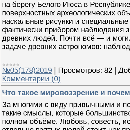
на берегу Белого Июса в Респуб­лик
поверхностных археологических объ
наскальные рисунки и специальные 
фактически прибором наблюдения з
древних людей. Почти всё — и моги
задаче древних астрономов: наблюд
№05(178)2019
|
Просмотров:
82
|
До
Комментарии (0)
Что такое мировоззрение и почем
За многими с виду привычными и п
такие смыслы, которые большинство
полном объёме. Любовь, совесть, ис
отдельно взятых людей стоит, как п