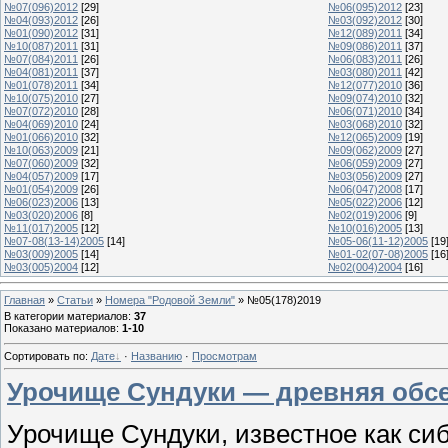
№07(096)2012
[29]
№06(095)2012
[23]
№04(093)2012
[26]
№03(092)2012
[30]
№01(090)2012
[31]
№12(089)2011
[34]
№10(087)2011
[31]
№09(086)2011
[37]
№07(084)2011
[26]
№06(083)2011
[26]
№04(081)2011
[37]
№03(080)2011
[42]
№01(078)2011
[34]
№12(077)2010
[36]
№10(075)2010
[27]
№09(074)2010
[32]
№07(072)2010
[28]
№06(071)2010
[34]
№04(069)2010
[24]
№03(068)2010
[32]
№01(066)2010
[32]
№12(065)2009
[19]
№10(063)2009
[21]
№09(062)2009
[27]
№07(060)2009
[32]
№06(059)2009
[27]
№04(057)2009
[17]
№03(056)2009
[27]
№01(054)2009
[26]
№06(047)2008
[17]
№06(023)2006
[13]
№05(022)2006
[12]
№03(020)2006
[8]
№02(019)2006
[9]
№11(017)2005
[12]
№10(016)2005
[13]
№07-08(13-14)2005
[14]
№05-06(11-12)2005
[19
№03(009)2005
[14]
№01-02(07-08)2005
[16
№03(005)2004
[12]
№02(004)2004
[16]
Главная
»
Статьи
»
Номера "Родовой Земли"
» №05(178)2019
В категории материалов
:
37
Показано материалов
:
1-10
Сортировать по
:
Дате
·
Названию
·
Просмотрам
Урочище Сундуки — древняя обс
Урочище Сундуки, известное как си