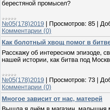
берестяной промысел?
№05(178)2019
|
Просмотров:
85
|
До
Комментарии (0)
Как болотный хвощ помог в битв
Расскажу об интересном эпизоде, св
нашей истории, как битва под Моск
№05(178)2019
|
Просмотров:
73
|
До
Комментарии (0)
Многое зависит от нас, матерей
Вышла я днём в магазин, малышня м