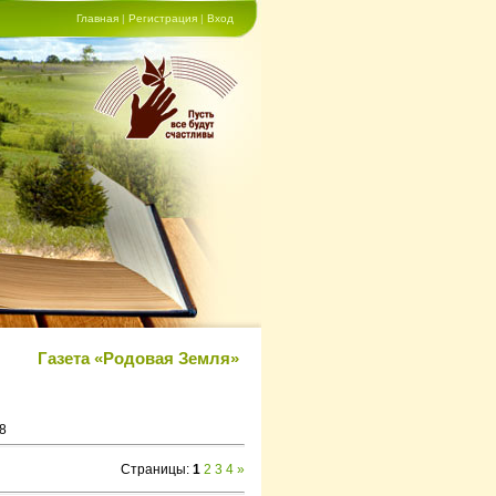
Главная
|
Регистрация
|
Вход
Газета «Родовая Земля»
8
Страницы
:
1
2
3
4
»