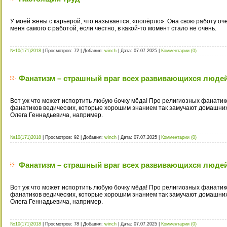
У моей жены с карьерой, что называется, «попёрло». Она свою работу оче
меня самого с работой, если честно, в какой-то момент стало не очень.
№10(171)2018
|
Просмотров:
72
|
Добавил:
winch
|
Дата:
07.07.2025
|
Комментарии (0)
Фанатизм – страшный враг всех развивающихся люде
Вот уж что может испортить любую бочку мёда! Про религиозных фанатик
фанатиков ведических, которые хорошим знанием так замучают домашних
Олега Геннадьевича, например.
№10(171)2018
|
Просмотров:
92
|
Добавил:
winch
|
Дата:
07.07.2025
|
Комментарии (0)
Фанатизм – страшный враг всех развивающихся люде
Вот уж что может испортить любую бочку мёда! Про религиозных фанатик
фанатиков ведических, которые хорошим знанием так замучают домашних
Олега Геннадьевича, например.
№10(171)2018
|
Просмотров:
78
|
Добавил:
winch
|
Дата:
07.07.2025
|
Комментарии (0)