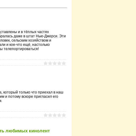
ставлены и в тёплых частях
бралась даже в штат Нью-Джерси. Эти
ловек, сельским хозяйством и
али и кое-что ещё, настолько
ны телепортироваться!
, который только что приехал в наш
м и потому вскоре пригласил его
м.
сть любимых кинолент