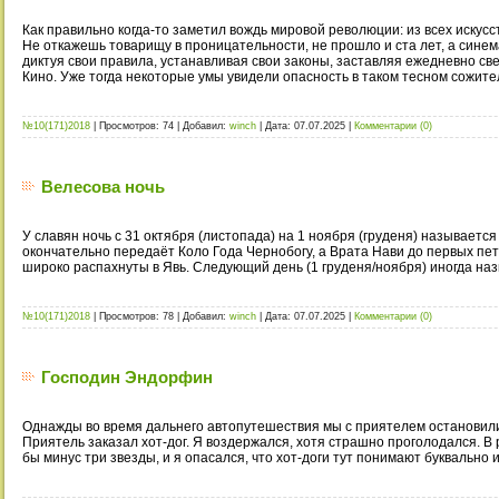
Как правильно когда-то заметил вождь мировой революции: из всех искусс
Не откажешь товарищу в проницательности, не прошло и ста лет, а синем
диктуя свои правила, устанавливая свои законы, заставляя ежедневно све
Кино. Уже тогда некоторые умы увидели опасность в таком тесном сожите
№10(171)2018
|
Просмотров:
74
|
Добавил:
winch
|
Дата:
07.07.2025
|
Комментарии (0)
Велесова ночь
У славян ночь с 31 октября (листопада) на 1 ноября (груденя) называется
окончательно передаёт Коло Года Чернобогу, а Врата Нави до первых пет
широко распахнуты в Явь. Следующий день ­(1 груденя/нояб­ря) иногда н
№10(171)2018
|
Просмотров:
78
|
Добавил:
winch
|
Дата:
07.07.2025
|
Комментарии (0)
Господин Эндорфин
Однажды во время дальнего автопутешествия мы с приятелем остановили
Приятель заказал хот-дог. Я воздержался, хотя страшно проголодался. 
бы минус три звезды, и я опасался, что хот-доги тут понимают буквально