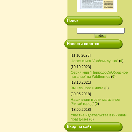
Поиск
Новости коротко
[11.10.2023]
Новая книга "Любомилушка"
(
0
)
[10.10.2023]
Серия книг "ПриродоСоОбразное
питание" на Wildberries
(
0
)
[18.10.2021]
Вышла новая книга
(
0
)
[30.05.2018]
Наши книги в сети магазинов
"Читай город"
(
0
)
[18.05.2018]
Участие издательства в книжном
празднике
(
0
)
Вход на сайт