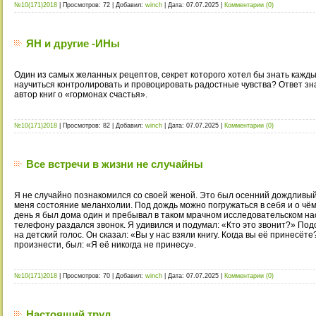
№10(171)2018
|
Просмотров:
72
|
Добавил:
winch
|
Дата:
07.07.2025
|
Комментарии (0)
ЯН и другие -ИНы
Один из самых желанных рецептов, секрет которого хотел бы знать кажды
научиться контролировать и провоцировать радостные чувства? Ответ зн
автор книг о «гормонах счастья».
№10(171)2018
|
Просмотров:
82
|
Добавил:
winch
|
Дата:
07.07.2025
|
Комментарии (0)
Все встречи в жизни не случайны
Я не случайно познакомился со своей женой. Это был осенний дождливый 
меня состояние меланхолии. Под дождь можно погружаться в себя и о чём
день я был дома один и пребывал в таком мрачном исследовательском нас
телефону раздался звонок. Я удивился и подумал: «Кто это звонит?» Под
на детский голос. Он сказал: «Вы у нас взяли книгу. Когда вы её принесёт
произнести, был: «Я её никогда не принесу».
№10(171)2018
|
Просмотров:
70
|
Добавил:
winch
|
Дата:
07.07.2025
|
Комментарии (0)
Настоящий труд