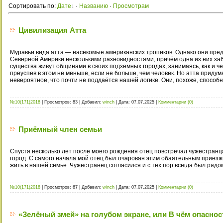
Сортировать по
:
Дате
·
Названию
·
Просмотрам
Цивилизация Атта
Муравьи вида атта — насекомые американских тропиков. Однако они пред
Северной Америки несколькими разновидностями, причём одна из них за
существа живут общинами в своих подземных городах, занимаясь, как и че
преуспев в этом не меньше, если не больше, чем человек. Но атта придум
невероятное, что почти не поддаётся нашей логике. Они, похоже, способ
№10(171)2018
|
Просмотров:
83
|
Добавил:
winch
|
Дата:
07.07.2025
|
Комментарии (0)
Приёмный член семьи
Спустя несколько лет после моего рождения отец повстречал чужестранца
город. С самого начала мой отец был очарован этим обаятельным приезжи
жить в нашей семье. Чужестранец согласился и с тех пор всегда был рядо
№10(171)2018
|
Просмотров:
67
|
Добавил:
winch
|
Дата:
07.07.2025
|
Комментарии (0)
«Зелёный змей» на голубом экране, или В чём опасно