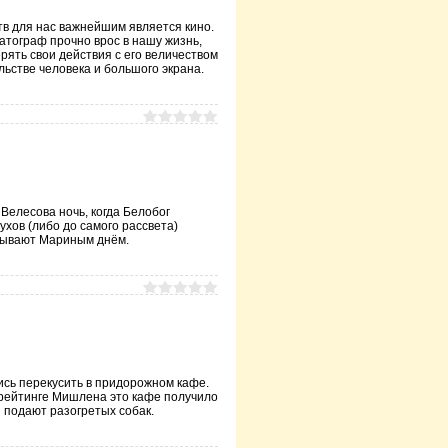
тв для нас важнейшим является кино.
атограф прочно врос в нашу жизнь,
рять свои действия с его величеством
льстве человека и большого экрана.
 Велесова ночь, когда Белобог
ухов (либо до самого рассвета)
азывают Мариным днём.
сь перекусить в придорожном кафе.
В рейтинге Мишлена это кафе получило
 и подают разогретых собак.