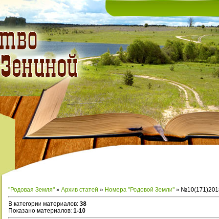
"Родовая Земля"
»
Архив статей
»
Номера "Родовой Земли"
» №10(171)201
В категории материалов
:
38
Показано материалов
:
1-10