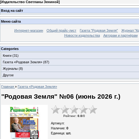
[
Издательство Светланы Зениной
]
Вход на сайт
Меню сайта
Интернет-магазин
Общий прайс-лист
Газета "Родовая Земля"
Журнал "Кр
Новости издательства
Авторам и партнёрам
Categories
Книги
(31)
Газета «Родовая Земля»
(87)
Журналы
(8)
Другое
Главная
»
Газета «Родовая Земля»
"Родовая Земля" №06 (июнь 2026 г.)
Рейтинг
:
0.0
/
0
Артикул
:
Наличие
:
0
Единица
:
шт.