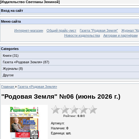
[
Издательство Светланы Зениной
]
Вход на сайт
Меню сайта
Интернет-магазин
Общий прайс-лист
Газета "Родовая Земля"
Журнал "Кр
Новости издательства
Авторам и партнёрам
Categories
Книги
(31)
Газета «Родовая Земля»
(87)
Журналы
(8)
Другое
Главная
»
Газета «Родовая Земля»
"Родовая Земля" №06 (июнь 2026 г.)
Рейтинг
:
0.0
/
0
Артикул
:
Наличие
:
0
Единица
:
шт.