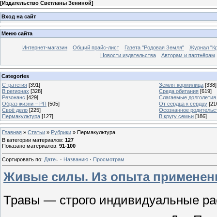
[
Издательство Светланы Зениной
]
Вход на сайт
Меню сайта
Интернет-магазин
Общий прайс-лист
Газета "Родовая Земля"
Журнал "Кр
Новости издательства
Авторам и партнёрам
Categories
Стратегия
[391]
Земля-кормилица
[338]
В регионах
[328]
Среда обитания
[619]
Резонанс
[429]
Слагаемые долголетия
Образ жизни – РП
[505]
От сердца к сердцу
[21
Своё дело
[225]
Осознанное родительс
Пермакультура
[127]
В кругу семьи
[186]
Главная
»
Статьи
»
Рубрики
» Пермакультура
В категории материалов
:
127
Показано материалов
:
91-100
Сортировать по
:
Дате
·
Названию
·
Просмотрам
Живые силы. Из опыта применен
Травы — строго индивидуальные ра