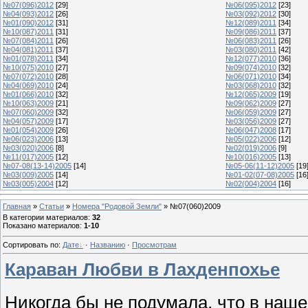
№07(096)2012
[29]
№06(095)2012
[23]
№04(093)2012
[26]
№03(092)2012
[30]
№01(090)2012
[31]
№12(089)2011
[34]
№10(087)2011
[31]
№09(086)2011
[37]
№07(084)2011
[26]
№06(083)2011
[26]
№04(081)2011
[37]
№03(080)2011
[42]
№01(078)2011
[34]
№12(077)2010
[36]
№10(075)2010
[27]
№09(074)2010
[32]
№07(072)2010
[28]
№06(071)2010
[34]
№04(069)2010
[24]
№03(068)2010
[32]
№01(066)2010
[32]
№12(065)2009
[19]
№10(063)2009
[21]
№09(062)2009
[27]
№07(060)2009
[32]
№06(059)2009
[27]
№04(057)2009
[17]
№03(056)2009
[27]
№01(054)2009
[26]
№06(047)2008
[17]
№06(023)2006
[13]
№05(022)2006
[12]
№03(020)2006
[8]
№02(019)2006
[9]
№11(017)2005
[12]
№10(016)2005
[13]
№07-08(13-14)2005
[14]
№05-06(11-12)2005
[19
№03(009)2005
[14]
№01-02(07-08)2005
[16
№03(005)2004
[12]
№02(004)2004
[16]
Главная
»
Статьи
»
Номера "Родовой Земли"
» №07(060)2009
В категории материалов
:
32
Показано материалов
:
1-10
Сортировать по
:
Дате
·
Названию
·
Просмотрам
Караван Любви в Лахденпохье
Никогда бы не подумала, что в наш