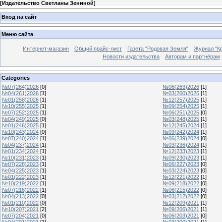
[
Издательство Светланы Зениной
]
Вход на сайт
Меню сайта
Интернет-магазин
Общий прайс-лист
Газета "Родовая Земля"
Журнал "Кр
Новости издательства
Авторам и партнёрам
Categories
№07(264)2026
[0]
№06(263)2026
[1]
№04(261)2026
[1]
№03(260)2026
[1]
№01(258)2026
[1]
№12(257)2025
[1]
№10(255)2025
[1]
№09(254)2025
[1]
№07(252)2025
[1]
№06(251)2025
[0]
№04(249)2025
[0]
№03(248)2025
[1]
№01(246)2025
[1]
№12(245)2024
[1]
№10(243)2024
[0]
№09(242)2024
[1]
№07(240)2024
[1]
№06(239)2024
[0]
№04(237)2024
[1]
№03(236)2024
[1]
№01(234)2024
[1]
№12(233)2023
[1]
№10(231)2023
[1]
№09(230)2023
[1]
№07(228)2023
[1]
№06(227)2023
[0]
№04(225)2023
[1]
№03(224)2023
[0]
№01(222)2023
[1]
№12(221)2022
[1]
№10(219)2022
[1]
№09(218)2022
[0]
№07(216)2022
[1]
№06(215)2022
[0]
№04(213)2022
[0]
№03(212)2022
[0]
№01(210)2022
[0]
№12(209)2021
[1]
№10(207)2021
[2]
№09(206)2021
[1]
№07(204)2021
[0]
№06(203)2021
[0]
№04(201)2021
[1]
№03(200)2021
[1]