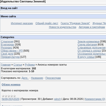
[
Издательство Светланы Зениной
]
Вход на сайт
Меню сайта
Интернет-магазин
Общий прайс-лист
Газета "Родовая Земля"
Журнал "Кр
Новости издательства
Авторам и партнёрам
Categories
Стратегия
[391]
Земля-кормилица
[338]
В регионах
[328]
Среда обитания
[619]
Резонанс
[429]
Слагаемые долголетия
Образ жизни – РП
[505]
От сердца к сердцу
[21
Своё дело
[225]
Осознанное родительс
Пермакультура
[127]
В кругу семьи
[186]
Главная
»
Статьи
»
Рубрики
» Анонсы номеров газеты
В категории материалов
:
102
Показано материалов
:
1-10
Сортировать по
:
Дате
·
Названию
·
Просмотрам
Обзор номера
Коротко о материалах номера
№06(263)2026
|
Просмотров:
30
|
Добавил:
winch
|
Дата:
08.06.2026
|
Комментарии (0)