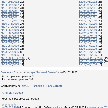
№07(096)2012
[29]
№06(095)2012
[23]
№04(093)2012
[26]
№03(092)2012
[30]
№01(090)2012
[31]
№12(089)2011
[34]
№10(087)2011
[31]
№09(086)2011
[37]
№07(084)2011
[26]
№06(083)2011
[26]
№04(081)2011
[37]
№03(080)2011
[42]
№01(078)2011
[34]
№12(077)2010
[36]
№10(075)2010
[27]
№09(074)2010
[32]
№07(072)2010
[28]
№06(071)2010
[34]
№04(069)2010
[24]
№03(068)2010
[32]
№01(066)2010
[32]
№12(065)2009
[19]
№10(063)2009
[21]
№09(062)2009
[27]
№07(060)2009
[32]
№06(059)2009
[27]
№04(057)2009
[17]
№03(056)2009
[27]
№01(054)2009
[26]
№06(047)2008
[17]
№06(023)2006
[13]
№05(022)2006
[12]
№03(020)2006
[8]
№02(019)2006
[9]
№11(017)2005
[12]
№10(016)2005
[13]
№07-08(13-14)2005
[14]
№05-06(11-12)2005
[19
№03(009)2005
[14]
№01-02(07-08)2005
[16
№03(005)2004
[12]
№02(004)2004
[16]
Главная
»
Статьи
»
Номера "Родовой Земли"
» №05(262)2026
В категории материалов
:
1
Показано материалов
:
1-1
Сортировать по
:
Дате
·
Названию
·
Просмотрам
Анонсы номера
Коротко о материалах номера
№05(262)2026
|
Просмотров:
32
|
Добавил:
winch
|
Дата:
08.05.2026
|
Комментарии (0)