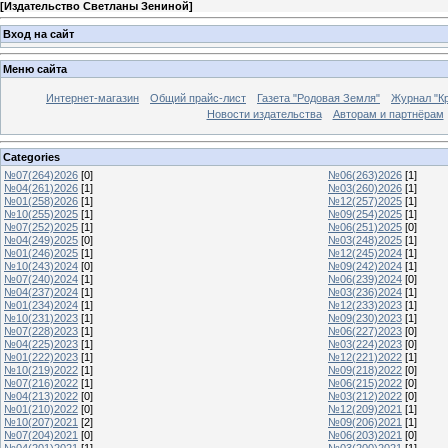
[
Издательство Светланы Зениной
]
Вход на сайт
Меню сайта
Интернет-магазин
Общий прайс-лист
Газета "Родовая Земля"
Журнал "Кр
Новости издательства
Авторам и партнёрам
Categories
№07(264)2026
[0]
№06(263)2026
[1]
№04(261)2026
[1]
№03(260)2026
[1]
№01(258)2026
[1]
№12(257)2025
[1]
№10(255)2025
[1]
№09(254)2025
[1]
№07(252)2025
[1]
№06(251)2025
[0]
№04(249)2025
[0]
№03(248)2025
[1]
№01(246)2025
[1]
№12(245)2024
[1]
№10(243)2024
[0]
№09(242)2024
[1]
№07(240)2024
[1]
№06(239)2024
[0]
№04(237)2024
[1]
№03(236)2024
[1]
№01(234)2024
[1]
№12(233)2023
[1]
№10(231)2023
[1]
№09(230)2023
[1]
№07(228)2023
[1]
№06(227)2023
[0]
№04(225)2023
[1]
№03(224)2023
[0]
№01(222)2023
[1]
№12(221)2022
[1]
№10(219)2022
[1]
№09(218)2022
[0]
№07(216)2022
[1]
№06(215)2022
[0]
№04(213)2022
[0]
№03(212)2022
[0]
№01(210)2022
[0]
№12(209)2021
[1]
№10(207)2021
[2]
№09(206)2021
[1]
№07(204)2021
[0]
№06(203)2021
[0]
№04(201)2021
[1]
№03(200)2021
[1]