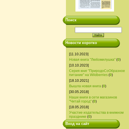
Поиск
Новости коротко
[11.10.2023]
Новая книга "Любомилушка"
(
0
)
[10.10.2023]
Серия книг "ПриродоСоОбразное
питание" на Wildberries
(
0
)
[18.10.2021]
Вышла новая книга
(
0
)
[30.05.2018]
Наши книги в сети магазинов
"Читай город"
(
0
)
[18.05.2018]
Участие издательства в книжном
празднике
(
0
)
Вход на сайт