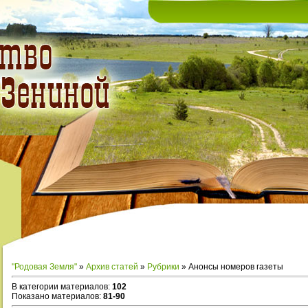
"Родовая Земля"
»
Архив статей
»
Рубрики
» Анонсы номеров газеты
В категории материалов
:
102
Показано материалов
:
81-90