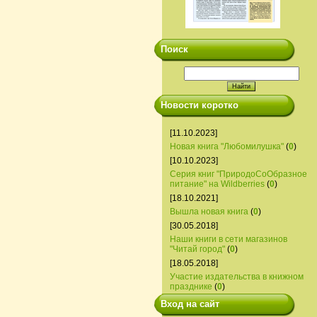
Поиск
Новости коротко
[11.10.2023]
Новая книга "Любомилушка"
(
0
)
[10.10.2023]
Серия книг "ПриродоСоОбразное
питание" на Wildberries
(
0
)
[18.10.2021]
Вышла новая книга
(
0
)
[30.05.2018]
Наши книги в сети магазинов
"Читай город"
(
0
)
[18.05.2018]
Участие издательства в книжном
празднике
(
0
)
Вход на сайт