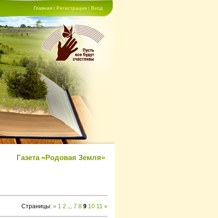
Главная
|
Регистрация
|
Вход
Газета «Родовая Земля»
Страницы
:
«
1
2
...
7
8
9
10
11
»