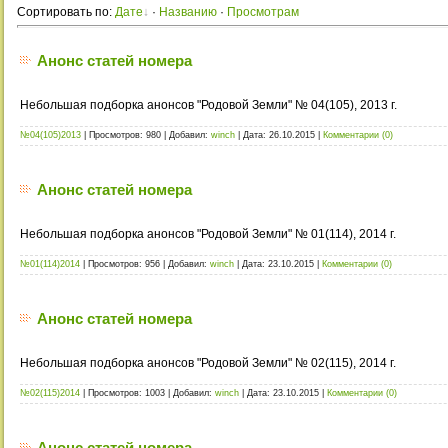
Сортировать по
:
Дате
·
Названию
·
Просмотрам
Анонс статей номера
Небольшая подборка анонсов "Родовой Земли" № 04(105), 2013 г.
№04(105)2013
|
Просмотров:
980
|
Добавил:
winch
|
Дата:
26.10.2015
|
Комментарии (0)
Анонс статей номера
Небольшая подборка анонсов "Родовой Земли" № 01(114), 2014 г.
№01(114)2014
|
Просмотров:
956
|
Добавил:
winch
|
Дата:
23.10.2015
|
Комментарии (0)
Анонс статей номера
Небольшая подборка анонсов "Родовой Земли" № 02(115), 2014 г.
№02(115)2014
|
Просмотров:
1003
|
Добавил:
winch
|
Дата:
23.10.2015
|
Комментарии (0)
Анонс статей номера