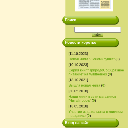
Поиск
Новости коротко
[11.10.2023]
Новая книга "Любомилушка"
(
0
)
[10.10.2023]
Серия книг "ПриродоСоОбразное
питание" на Wildberries
(
0
)
[18.10.2021]
Вышла новая книга
(
0
)
[30.05.2018]
Наши книги в сети магазинов
"Читай город"
(
0
)
[18.05.2018]
Участие издательства в книжном
празднике
(
0
)
Вход на сайт