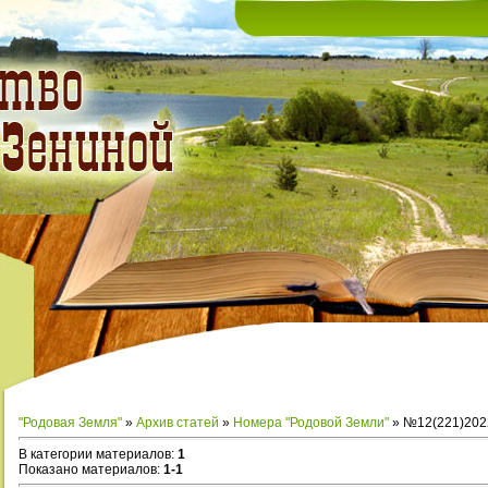
"Родовая Земля"
»
Архив статей
»
Номера "Родовой Земли"
» №12(221)202
В категории материалов
:
1
Показано материалов
:
1-1