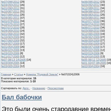
№07(096)2012
[29]
№06(095)2012
[23]
№04(093)2012
[26]
№03(092)2012
[30]
№01(090)2012
[31]
№12(089)2011
[34]
№10(087)2011
[31]
№09(086)2011
[37]
№07(084)2011
[26]
№06(083)2011
[26]
№04(081)2011
[37]
№03(080)2011
[42]
№01(078)2011
[34]
№12(077)2010
[36]
№10(075)2010
[27]
№09(074)2010
[32]
№07(072)2010
[28]
№06(071)2010
[34]
№04(069)2010
[24]
№03(068)2010
[32]
№01(066)2010
[32]
№12(065)2009
[19]
№10(063)2009
[21]
№09(062)2009
[27]
№07(060)2009
[32]
№06(059)2009
[27]
№04(057)2009
[17]
№03(056)2009
[27]
№01(054)2009
[26]
№06(047)2008
[17]
№06(023)2006
[13]
№05(022)2006
[12]
№03(020)2006
[8]
№02(019)2006
[9]
№11(017)2005
[12]
№10(016)2005
[13]
№07-08(13-14)2005
[14]
№05-06(11-12)2005
[19
№03(009)2005
[14]
№01-02(07-08)2005
[16
№03(005)2004
[12]
№02(004)2004
[16]
Главная
»
Статьи
»
Номера "Родовой Земли"
» №07(024)2006
В категории материалов
:
15
Показано материалов
:
1-10
Сортировать по
:
Дате
·
Названию
·
Просмотрам
Бал бабочки
Это были очень стародавние времен