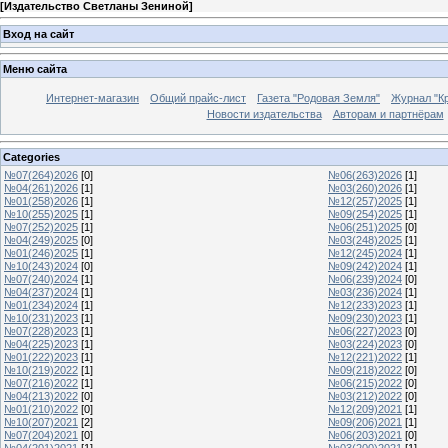
[
Издательство Светланы Зениной
]
Вход на сайт
Меню сайта
Интернет-магазин
Общий прайс-лист
Газета "Родовая Земля"
Журнал "Кр
Новости издательства
Авторам и партнёрам
Categories
№07(264)2026
[0]
№06(263)2026
[1]
№04(261)2026
[1]
№03(260)2026
[1]
№01(258)2026
[1]
№12(257)2025
[1]
№10(255)2025
[1]
№09(254)2025
[1]
№07(252)2025
[1]
№06(251)2025
[0]
№04(249)2025
[0]
№03(248)2025
[1]
№01(246)2025
[1]
№12(245)2024
[1]
№10(243)2024
[0]
№09(242)2024
[1]
№07(240)2024
[1]
№06(239)2024
[0]
№04(237)2024
[1]
№03(236)2024
[1]
№01(234)2024
[1]
№12(233)2023
[1]
№10(231)2023
[1]
№09(230)2023
[1]
№07(228)2023
[1]
№06(227)2023
[0]
№04(225)2023
[1]
№03(224)2023
[0]
№01(222)2023
[1]
№12(221)2022
[1]
№10(219)2022
[1]
№09(218)2022
[0]
№07(216)2022
[1]
№06(215)2022
[0]
№04(213)2022
[0]
№03(212)2022
[0]
№01(210)2022
[0]
№12(209)2021
[1]
№10(207)2021
[2]
№09(206)2021
[1]
№07(204)2021
[0]
№06(203)2021
[0]
№04(201)2021
[1]
№03(200)2021
[1]