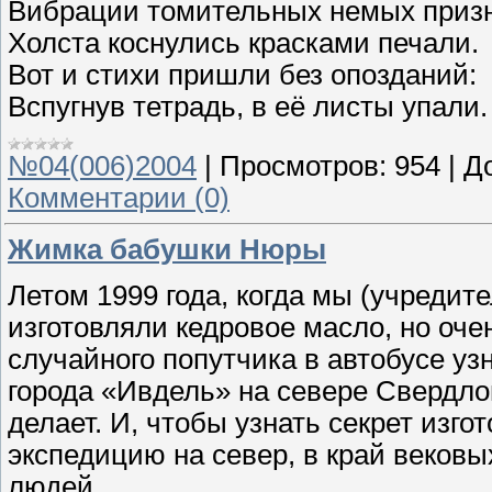
Вибрации томительных немых приз
Холста коснулись красками печали.
Вот и стихи пришли без опозданий:
Вспугнув тетрадь, в её листы упали.
№04(006)2004
|
Просмотров:
954
|
Д
Комментарии (0)
Жимка бабушки Нюры
Летом 1999 года, когда мы (учредит
изготовляли кедровое масло, но оче
случайного попутчика в автобусе уз
города «Ивдель» на севере Свердлов
делает. И, чтобы узнать секрет изг
экспедицию на север, в край веков
людей.