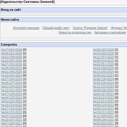
[
Издательство Светланы Зениной
]
Вход на сайт
Меню сайта
Интернет-магазин
Общий прайс-лист
Газета "Родовая Земля"
Журнал "Кр
Новости издательства
Авторам и партнёрам
Categories
№07(264)2026
[0]
№06(263)2026
[1]
№04(261)2026
[1]
№03(260)2026
[1]
№01(258)2026
[1]
№12(257)2025
[1]
№10(255)2025
[1]
№09(254)2025
[1]
№07(252)2025
[1]
№06(251)2025
[0]
№04(249)2025
[0]
№03(248)2025
[1]
№01(246)2025
[1]
№12(245)2024
[1]
№10(243)2024
[0]
№09(242)2024
[1]
№07(240)2024
[1]
№06(239)2024
[0]
№04(237)2024
[1]
№03(236)2024
[1]
№01(234)2024
[1]
№12(233)2023
[1]
№10(231)2023
[1]
№09(230)2023
[1]
№07(228)2023
[1]
№06(227)2023
[0]
№04(225)2023
[1]
№03(224)2023
[0]
№01(222)2023
[1]
№12(221)2022
[1]
№10(219)2022
[1]
№09(218)2022
[0]
№07(216)2022
[1]
№06(215)2022
[0]
№04(213)2022
[0]
№03(212)2022
[0]
№01(210)2022
[0]
№12(209)2021
[1]
№10(207)2021
[2]
№09(206)2021
[1]
№07(204)2021
[0]
№06(203)2021
[0]
№04(201)2021
[1]
№03(200)2021
[1]