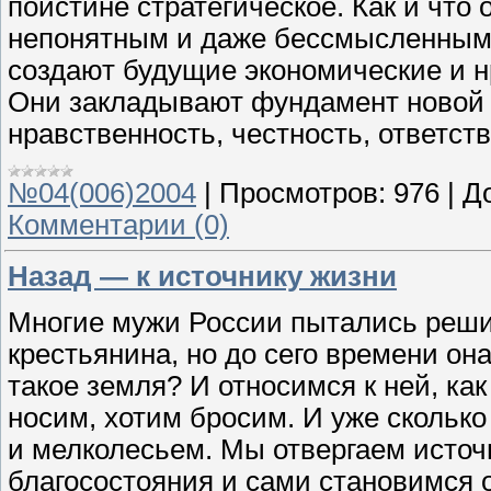
поистине стратегическое. Как и что 
непонятным и даже бессмысленным.
создают будущие экономические и 
Они закладывают фундамент новой 
нравственность, честность, ответст
№04(006)2004
|
Просмотров:
976
|
Д
Комментарии (0)
Назад — к источнику жизни
Многие мужи России пытались реши
крестьянина, но до сего времени он
такое земля? И относимся к ней, ка
носим, хотим бросим. И уже скольк
и мелколесьем. Мы отвергаем источ
благосостояния и сами становимся о