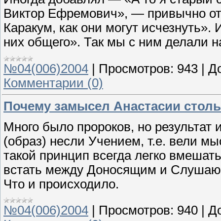
Виктор Ефремович», — привычно от
Каракум, как они могут исчезнуть». 
них общего». Так мы с ним делали н
№04(006)2004
|
Просмотров:
943
|
Д
Комментарии (0)
Почему замысел Анастасии столь
Много было пророков, но результат 
(образ) несли Учением, т.е. вели м
такой принцип всегда легко вмешат
встать между Доносящим и Слушающи
Что и происходило.
№04(006)2004
|
Просмотров:
940
|
Д