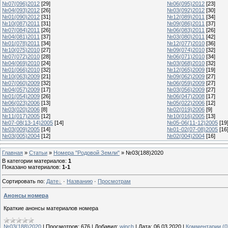
№07(096)2012
[29]
№06(095)2012
[23]
№04(093)2012
[26]
№03(092)2012
[30]
№01(090)2012
[31]
№12(089)2011
[34]
№10(087)2011
[31]
№09(086)2011
[37]
№07(084)2011
[26]
№06(083)2011
[26]
№04(081)2011
[37]
№03(080)2011
[42]
№01(078)2011
[34]
№12(077)2010
[36]
№10(075)2010
[27]
№09(074)2010
[32]
№07(072)2010
[28]
№06(071)2010
[34]
№04(069)2010
[24]
№03(068)2010
[32]
№01(066)2010
[32]
№12(065)2009
[19]
№10(063)2009
[21]
№09(062)2009
[27]
№07(060)2009
[32]
№06(059)2009
[27]
№04(057)2009
[17]
№03(056)2009
[27]
№01(054)2009
[26]
№06(047)2008
[17]
№06(023)2006
[13]
№05(022)2006
[12]
№03(020)2006
[8]
№02(019)2006
[9]
№11(017)2005
[12]
№10(016)2005
[13]
№07-08(13-14)2005
[14]
№05-06(11-12)2005
[19
№03(009)2005
[14]
№01-02(07-08)2005
[16
№03(005)2004
[12]
№02(004)2004
[16]
Главная
»
Статьи
»
Номера "Родовой Земли"
» №03(188)2020
В категории материалов
:
1
Показано материалов
:
1-1
Сортировать по
:
Дате
·
Названию
·
Просмотрам
Анонсы номера
Краткие анонсы материалов номера
№03(188)2020
|
Просмотров:
676
|
Добавил:
winch
|
Дата:
06.03.2020
|
Комментарии (0