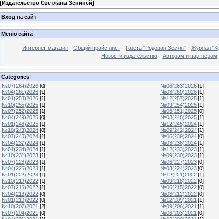
[
Издательство Светланы Зениной
]
Вход на сайт
Меню сайта
Интернет-магазин
Общий прайс-лист
Газета "Родовая Земля"
Журнал "Кр
Новости издательства
Авторам и партнёрам
Categories
№07(264)2026
[0]
№06(263)2026
[1]
№04(261)2026
[1]
№03(260)2026
[1]
№01(258)2026
[1]
№12(257)2025
[1]
№10(255)2025
[1]
№09(254)2025
[1]
№07(252)2025
[1]
№06(251)2025
[0]
№04(249)2025
[0]
№03(248)2025
[1]
№01(246)2025
[1]
№12(245)2024
[1]
№10(243)2024
[0]
№09(242)2024
[1]
№07(240)2024
[1]
№06(239)2024
[0]
№04(237)2024
[1]
№03(236)2024
[1]
№01(234)2024
[1]
№12(233)2023
[1]
№10(231)2023
[1]
№09(230)2023
[1]
№07(228)2023
[1]
№06(227)2023
[0]
№04(225)2023
[1]
№03(224)2023
[0]
№01(222)2023
[1]
№12(221)2022
[1]
№10(219)2022
[1]
№09(218)2022
[0]
№07(216)2022
[1]
№06(215)2022
[0]
№04(213)2022
[0]
№03(212)2022
[0]
№01(210)2022
[0]
№12(209)2021
[1]
№10(207)2021
[2]
№09(206)2021
[1]
№07(204)2021
[0]
№06(203)2021
[0]
№04(201)2021
[1]
№03(200)2021
[1]