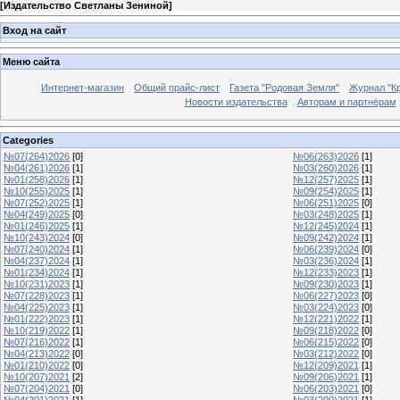
[
Издательство Светланы Зениной
]
Вход на сайт
Меню сайта
Интернет-магазин
Общий прайс-лист
Газета "Родовая Земля"
Журнал "Кр
Новости издательства
Авторам и партнёрам
Categories
№07(264)2026
[0]
№06(263)2026
[1]
№04(261)2026
[1]
№03(260)2026
[1]
№01(258)2026
[1]
№12(257)2025
[1]
№10(255)2025
[1]
№09(254)2025
[1]
№07(252)2025
[1]
№06(251)2025
[0]
№04(249)2025
[0]
№03(248)2025
[1]
№01(246)2025
[1]
№12(245)2024
[1]
№10(243)2024
[0]
№09(242)2024
[1]
№07(240)2024
[1]
№06(239)2024
[0]
№04(237)2024
[1]
№03(236)2024
[1]
№01(234)2024
[1]
№12(233)2023
[1]
№10(231)2023
[1]
№09(230)2023
[1]
№07(228)2023
[1]
№06(227)2023
[0]
№04(225)2023
[1]
№03(224)2023
[0]
№01(222)2023
[1]
№12(221)2022
[1]
№10(219)2022
[1]
№09(218)2022
[0]
№07(216)2022
[1]
№06(215)2022
[0]
№04(213)2022
[0]
№03(212)2022
[0]
№01(210)2022
[0]
№12(209)2021
[1]
№10(207)2021
[2]
№09(206)2021
[1]
№07(204)2021
[0]
№06(203)2021
[0]
№04(201)2021
[1]
№03(200)2021
[1]