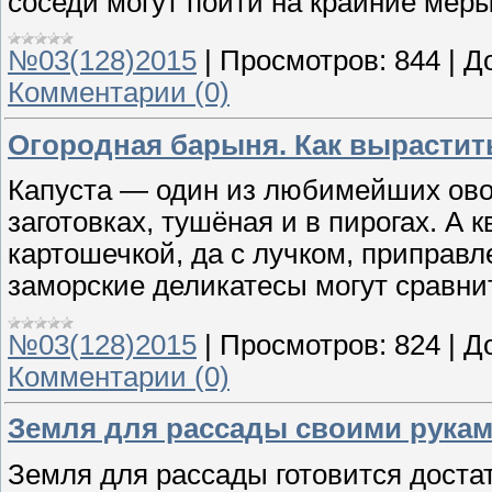
соседи могут пойти на крайние меры
№03(128)2015
|
Просмотров:
844
|
Д
Комментарии (0)
Огородная барыня. Как вырастить
Капуста — один из любимейших овощ
заготовках, тушёная и в пирогах. А 
картошечкой, да с лучком, приправ
заморские деликатесы могут сравни
№03(128)2015
|
Просмотров:
824
|
Д
Комментарии (0)
Земля для рассады своими рука
Земля для рассады готовится достат