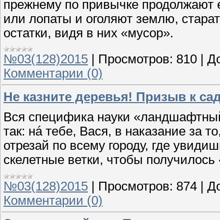
прежнему по привычке продолжают 
или лопаты и оголяют землю, старат
остатки, видя в них «мусор».
№03(128)2015
|
Просмотров:
810
|
Д
Комментарии (0)
Не казните деревья! Призыв к с
Вся специфика науки «ландшафтный
так: нá тебе, Вася, в наказание за 
отрезай по всему городу, где увид
скелетные ветки, чтобы получилось 
№03(128)2015
|
Просмотров:
874
|
Д
Комментарии (0)