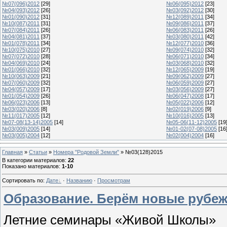
№07(096)2012
[29]
№06(095)2012
[23]
№04(093)2012
[26]
№03(092)2012
[30]
№01(090)2012
[31]
№12(089)2011
[34]
№10(087)2011
[31]
№09(086)2011
[37]
№07(084)2011
[26]
№06(083)2011
[26]
№04(081)2011
[37]
№03(080)2011
[42]
№01(078)2011
[34]
№12(077)2010
[36]
№10(075)2010
[27]
№09(074)2010
[32]
№07(072)2010
[28]
№06(071)2010
[34]
№04(069)2010
[24]
№03(068)2010
[32]
№01(066)2010
[32]
№12(065)2009
[19]
№10(063)2009
[21]
№09(062)2009
[27]
№07(060)2009
[32]
№06(059)2009
[27]
№04(057)2009
[17]
№03(056)2009
[27]
№01(054)2009
[26]
№06(047)2008
[17]
№06(023)2006
[13]
№05(022)2006
[12]
№03(020)2006
[8]
№02(019)2006
[9]
№11(017)2005
[12]
№10(016)2005
[13]
№07-08(13-14)2005
[14]
№05-06(11-12)2005
[19
№03(009)2005
[14]
№01-02(07-08)2005
[16
№03(005)2004
[12]
№02(004)2004
[16]
Главная
»
Статьи
»
Номера "Родовой Земли"
» №03(128)2015
В категории материалов
:
22
Показано материалов
:
1-10
Сортировать по
:
Дате
·
Названию
·
Просмотрам
Образование. Берём новые рубе
Летние семинары «Живой Школы»