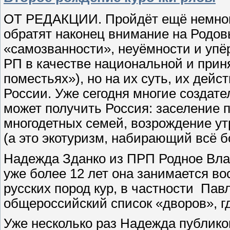
ОТ РЕДАКЦИИ. Пройдёт ещё немного 
обратят наконец внимание на Родовы
«самозванности», неуёмно­сти и уп
РП в качестве национальной и прин
поместьях»), но на их суть, их дей
России. Уже сегодня многие создат
может получить Россия: заселение 
многодетных семей, возрож­дение у
(а это экотуризм, набирающий всё бо
Надежда Зданко из ПРП Родное Вл
уже более 12 лет она занимается в
русских пород кур, в частности Пав
общероссийский список «дворов», г
Уже несколько раз Надежда публико