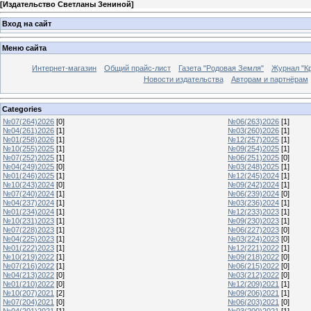
[
Издательство Светланы Зениной
]
Вход на сайт
Меню сайта
Интернет-магазин
Общий прайс-лист
Газета "Родовая Земля"
Журнал "Кр
Новости издательства
Авторам и партнёрам
Categories
№07(264)2026
[0]
№06(263)2026
[1]
№04(261)2026
[1]
№03(260)2026
[1]
№01(258)2026
[1]
№12(257)2025
[1]
№10(255)2025
[1]
№09(254)2025
[1]
№07(252)2025
[1]
№06(251)2025
[0]
№04(249)2025
[0]
№03(248)2025
[1]
№01(246)2025
[1]
№12(245)2024
[1]
№10(243)2024
[0]
№09(242)2024
[1]
№07(240)2024
[1]
№06(239)2024
[0]
№04(237)2024
[1]
№03(236)2024
[1]
№01(234)2024
[1]
№12(233)2023
[1]
№10(231)2023
[1]
№09(230)2023
[1]
№07(228)2023
[1]
№06(227)2023
[0]
№04(225)2023
[1]
№03(224)2023
[0]
№01(222)2023
[1]
№12(221)2022
[1]
№10(219)2022
[1]
№09(218)2022
[0]
№07(216)2022
[1]
№06(215)2022
[0]
№04(213)2022
[0]
№03(212)2022
[0]
№01(210)2022
[0]
№12(209)2021
[1]
№10(207)2021
[2]
№09(206)2021
[1]
№07(204)2021
[0]
№06(203)2021
[0]
№04(201)2021
[1]
№03(200)2021
[1]