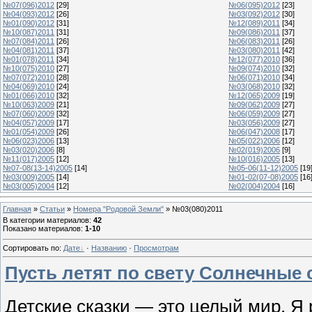
№07(096)2012
[29]
№06(095)2012
[23]
№04(093)2012
[26]
№03(092)2012
[30]
№01(090)2012
[31]
№12(089)2011
[34]
№10(087)2011
[31]
№09(086)2011
[37]
№07(084)2011
[26]
№06(083)2011
[26]
№04(081)2011
[37]
№03(080)2011
[42]
№01(078)2011
[34]
№12(077)2010
[36]
№10(075)2010
[27]
№09(074)2010
[32]
№07(072)2010
[28]
№06(071)2010
[34]
№04(069)2010
[24]
№03(068)2010
[32]
№01(066)2010
[32]
№12(065)2009
[19]
№10(063)2009
[21]
№09(062)2009
[27]
№07(060)2009
[32]
№06(059)2009
[27]
№04(057)2009
[17]
№03(056)2009
[27]
№01(054)2009
[26]
№06(047)2008
[17]
№06(023)2006
[13]
№05(022)2006
[12]
№03(020)2006
[8]
№02(019)2006
[9]
№11(017)2005
[12]
№10(016)2005
[13]
№07-08(13-14)2005
[14]
№05-06(11-12)2005
[19
№03(009)2005
[14]
№01-02(07-08)2005
[16
№03(005)2004
[12]
№02(004)2004
[16]
Главная
»
Статьи
»
Номера "Родовой Земли"
» №03(080)2011
В категории материалов
:
42
Показано материалов
:
1-10
Сортировать по
:
Дате
·
Названию
·
Просмотрам
Пусть летят по свету Солнечные 
Детские сказки — это целый мир. Я