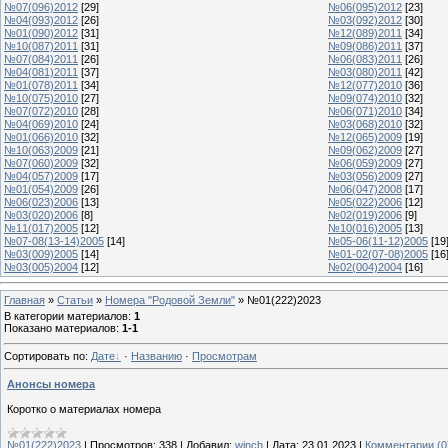
№07(096)2012
[29]
№06(095)2012
[23]
№04(093)2012
[26]
№03(092)2012
[30]
№01(090)2012
[31]
№12(089)2011
[34]
№10(087)2011
[31]
№09(086)2011
[37]
№07(084)2011
[26]
№06(083)2011
[26]
№04(081)2011
[37]
№03(080)2011
[42]
№01(078)2011
[34]
№12(077)2010
[36]
№10(075)2010
[27]
№09(074)2010
[32]
№07(072)2010
[28]
№06(071)2010
[34]
№04(069)2010
[24]
№03(068)2010
[32]
№01(066)2010
[32]
№12(065)2009
[19]
№10(063)2009
[21]
№09(062)2009
[27]
№07(060)2009
[32]
№06(059)2009
[27]
№04(057)2009
[17]
№03(056)2009
[27]
№01(054)2009
[26]
№06(047)2008
[17]
№06(023)2006
[13]
№05(022)2006
[12]
№03(020)2006
[8]
№02(019)2006
[9]
№11(017)2005
[12]
№10(016)2005
[13]
№07-08(13-14)2005
[14]
№05-06(11-12)2005
[19
№03(009)2005
[14]
№01-02(07-08)2005
[16
№03(005)2004
[12]
№02(004)2004
[16]
Главная
»
Статьи
»
Номера "Родовой Земли"
» №01(222)2023
В категории материалов
:
1
Показано материалов
:
1-1
Сортировать по
:
Дате
·
Названию
·
Просмотрам
Анонсы номера
Коротко о материалах номера
№01(222)2023
|
Просмотров:
338
|
Добавил:
winch
|
Дата:
23.01.2023
|
Комментарии (0