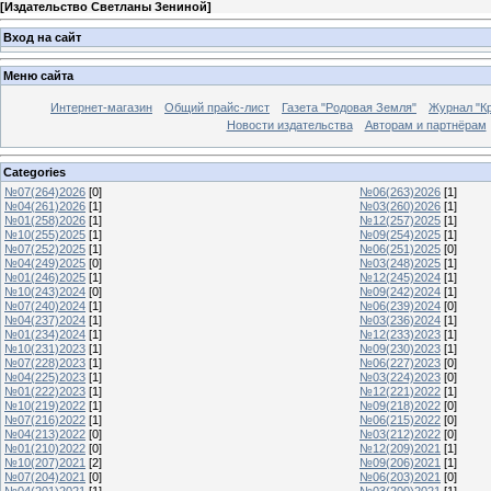
[
Издательство Светланы Зениной
]
Вход на сайт
Меню сайта
Интернет-магазин
Общий прайс-лист
Газета "Родовая Земля"
Журнал "Кр
Новости издательства
Авторам и партнёрам
Categories
№07(264)2026
[0]
№06(263)2026
[1]
№04(261)2026
[1]
№03(260)2026
[1]
№01(258)2026
[1]
№12(257)2025
[1]
№10(255)2025
[1]
№09(254)2025
[1]
№07(252)2025
[1]
№06(251)2025
[0]
№04(249)2025
[0]
№03(248)2025
[1]
№01(246)2025
[1]
№12(245)2024
[1]
№10(243)2024
[0]
№09(242)2024
[1]
№07(240)2024
[1]
№06(239)2024
[0]
№04(237)2024
[1]
№03(236)2024
[1]
№01(234)2024
[1]
№12(233)2023
[1]
№10(231)2023
[1]
№09(230)2023
[1]
№07(228)2023
[1]
№06(227)2023
[0]
№04(225)2023
[1]
№03(224)2023
[0]
№01(222)2023
[1]
№12(221)2022
[1]
№10(219)2022
[1]
№09(218)2022
[0]
№07(216)2022
[1]
№06(215)2022
[0]
№04(213)2022
[0]
№03(212)2022
[0]
№01(210)2022
[0]
№12(209)2021
[1]
№10(207)2021
[2]
№09(206)2021
[1]
№07(204)2021
[0]
№06(203)2021
[0]
№04(201)2021
[1]
№03(200)2021
[1]