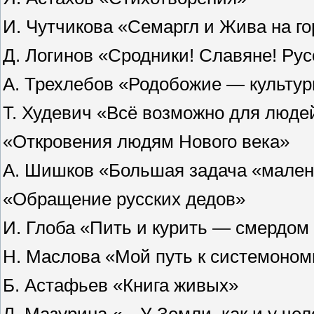
И. Чутчикова «Семаргл и Жива на г
Д. Логинов «Сродники! Славяне! Рус
А. Трехлебов «Родобожие — культур
Т. Худевич «Всё возможно для люде
«Откровения людям Нового века»
А. Шишков «Большая задача «мален
«Обращение русских дедов»
И. Глоба «Пить и курить — смердом
Н. Маслова «Мой путь к системоно
Б. Астафьев «Книга живых»
Л. Мазурина «…У Земли, как и у чел