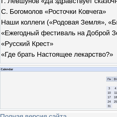
Г. Левшунов «Да здравствует сказоч
С. Богомолов «Росточки Ковчега»
Наши коллеги («Родовая Земля», «
«Ежегодный фестиваль на Доброй 
«Русский Крест»
«Где брать Настоящее лекарство?»
Calendar
Пн
Вт
3
4
10
11
17
18
24
25
31
Полная версия сайта