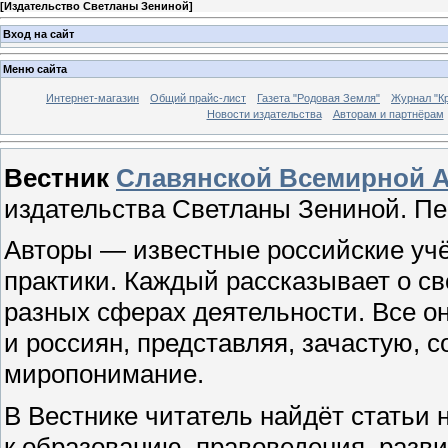
[
Издательство Светланы Зениной
]
Вход на сайт
Меню сайта
Интернет-магазин
Общий прайс-лист
Газета "Родовая Земля"
Журнал "Кр
Новости издательства
Авторам и партнёрам
Вестник
Славянской Всемирной 
издательства Светланы Зениной. Пер
Авторы — известные российские учё
практики. Каждый рассказывает о св
разных сферах деятельности. Все о
и россиян, представляя, зачастую, 
миропонимание.
В Вестнике читатель найдёт статьи 
к образованию, правоведения, разви