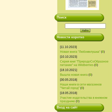
Поиск
Новости коротко
[11.10.2023]
Новая книга "Любомилушка"
(
0
)
[10.10.2023]
Серия книг "ПриродоСоОбразное
питание" на Wildberries
(
0
)
[18.10.2021]
Вышла новая книга
(
0
)
[30.05.2018]
Наши книги в сети магазинов
"Читай город"
(
0
)
[18.05.2018]
Участие издательства в книжном
празднике
(
0
)
Вход на сайт