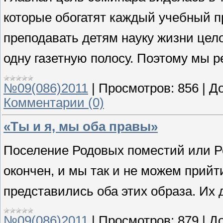
которые обогатят каждый учебный п
преподавать детям науку жизни цел
одну газетную полосу. Поэтому мы р
№09(086)2011
|
Просмотров:
856
|
До
Комментарии (0)
«Ты и я, мы оба правы»
Поселение Родовых поместий или Р
окончен, и мы так и не можем прийт
представились оба этих образа. Их 
№09(086)2011
|
Просмотров:
879
|
До