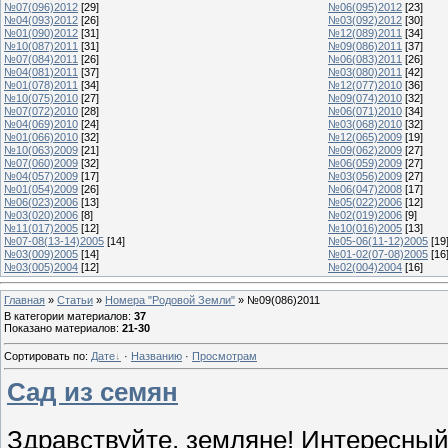
№07(096)2012
[29]
№06(095)2012
[23]
№04(093)2012
[26]
№03(092)2012
[30]
№01(090)2012
[31]
№12(089)2011
[34]
№10(087)2011
[31]
№09(086)2011
[37]
№07(084)2011
[26]
№06(083)2011
[26]
№04(081)2011
[37]
№03(080)2011
[42]
№01(078)2011
[34]
№12(077)2010
[36]
№10(075)2010
[27]
№09(074)2010
[32]
№07(072)2010
[28]
№06(071)2010
[34]
№04(069)2010
[24]
№03(068)2010
[32]
№01(066)2010
[32]
№12(065)2009
[19]
№10(063)2009
[21]
№09(062)2009
[27]
№07(060)2009
[32]
№06(059)2009
[27]
№04(057)2009
[17]
№03(056)2009
[27]
№01(054)2009
[26]
№06(047)2008
[17]
№06(023)2006
[13]
№05(022)2006
[12]
№03(020)2006
[8]
№02(019)2006
[9]
№11(017)2005
[12]
№10(016)2005
[13]
№07-08(13-14)2005
[14]
№05-06(11-12)2005
[19
№03(009)2005
[14]
№01-02(07-08)2005
[16
№03(005)2004
[12]
№02(004)2004
[16]
Главная
»
Статьи
»
Номера "Родовой Земли"
» №09(086)2011
В категории материалов
:
37
Показано материалов
:
21-30
Сортировать по
:
Дате
·
Названию
·
Просмотрам
Сад из семян
Здравствуйте, земляне! Интересный