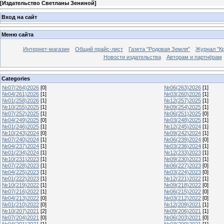
[
Издательство Светланы Зениной
]
Вход на сайт
Меню сайта
Интернет-магазин
Общий прайс-лист
Газета "Родовая Земля"
Журнал "Кр
Новости издательства
Авторам и партнёрам
Categories
№07(264)2026
[0]
№06(263)2026
[1]
№04(261)2026
[1]
№03(260)2026
[1]
№01(258)2026
[1]
№12(257)2025
[1]
№10(255)2025
[1]
№09(254)2025
[1]
№07(252)2025
[1]
№06(251)2025
[0]
№04(249)2025
[0]
№03(248)2025
[1]
№01(246)2025
[1]
№12(245)2024
[1]
№10(243)2024
[0]
№09(242)2024
[1]
№07(240)2024
[1]
№06(239)2024
[0]
№04(237)2024
[1]
№03(236)2024
[1]
№01(234)2024
[1]
№12(233)2023
[1]
№10(231)2023
[1]
№09(230)2023
[1]
№07(228)2023
[1]
№06(227)2023
[0]
№04(225)2023
[1]
№03(224)2023
[0]
№01(222)2023
[1]
№12(221)2022
[1]
№10(219)2022
[1]
№09(218)2022
[0]
№07(216)2022
[1]
№06(215)2022
[0]
№04(213)2022
[0]
№03(212)2022
[0]
№01(210)2022
[0]
№12(209)2021
[1]
№10(207)2021
[2]
№09(206)2021
[1]
№07(204)2021
[0]
№06(203)2021
[0]
№04(201)2021
[1]
№03(200)2021
[1]