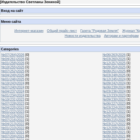
[
Издательство Светланы Зениной
]
Вход на сайт
Меню сайта
Интернет-магазин
Общий прайс-лист
Газета "Родовая Земля"
Журнал "Кр
Новости издательства
Авторам и партнёрам
Categories
№07(264)2026
[0]
№06(263)2026
[1]
№04(261)2026
[1]
№03(260)2026
[1]
№01(258)2026
[1]
№12(257)2025
[1]
№10(255)2025
[1]
№09(254)2025
[1]
№07(252)2025
[1]
№06(251)2025
[0]
№04(249)2025
[0]
№03(248)2025
[1]
№01(246)2025
[1]
№12(245)2024
[1]
№10(243)2024
[0]
№09(242)2024
[1]
№07(240)2024
[1]
№06(239)2024
[0]
№04(237)2024
[1]
№03(236)2024
[1]
№01(234)2024
[1]
№12(233)2023
[1]
№10(231)2023
[1]
№09(230)2023
[1]
№07(228)2023
[1]
№06(227)2023
[0]
№04(225)2023
[1]
№03(224)2023
[0]
№01(222)2023
[1]
№12(221)2022
[1]
№10(219)2022
[1]
№09(218)2022
[0]
№07(216)2022
[1]
№06(215)2022
[0]
№04(213)2022
[0]
№03(212)2022
[0]
№01(210)2022
[0]
№12(209)2021
[1]
№10(207)2021
[2]
№09(206)2021
[1]
№07(204)2021
[0]
№06(203)2021
[0]
№04(201)2021
[1]
№03(200)2021
[1]