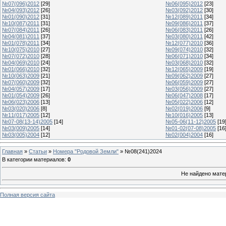
№07(096)2012
[29]
№06(095)2012
[23]
№04(093)2012
[26]
№03(092)2012
[30]
№01(090)2012
[31]
№12(089)2011
[34]
№10(087)2011
[31]
№09(086)2011
[37]
№07(084)2011
[26]
№06(083)2011
[26]
№04(081)2011
[37]
№03(080)2011
[42]
№01(078)2011
[34]
№12(077)2010
[36]
№10(075)2010
[27]
№09(074)2010
[32]
№07(072)2010
[28]
№06(071)2010
[34]
№04(069)2010
[24]
№03(068)2010
[32]
№01(066)2010
[32]
№12(065)2009
[19]
№10(063)2009
[21]
№09(062)2009
[27]
№07(060)2009
[32]
№06(059)2009
[27]
№04(057)2009
[17]
№03(056)2009
[27]
№01(054)2009
[26]
№06(047)2008
[17]
№06(023)2006
[13]
№05(022)2006
[12]
№03(020)2006
[8]
№02(019)2006
[9]
№11(017)2005
[12]
№10(016)2005
[13]
№07-08(13-14)2005
[14]
№05-06(11-12)2005
[19
№03(009)2005
[14]
№01-02(07-08)2005
[16
№03(005)2004
[12]
№02(004)2004
[16]
Главная
»
Статьи
»
Номера "Родовой Земли"
» №08(241)2024
В категории материалов
:
0
Не найдено мате
Полная версия сайта