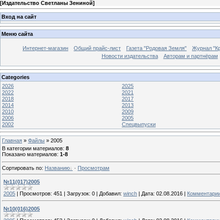
[
Издательство Светланы Зениной
]
Вход на сайт
Меню сайта
Интернет-магазин
Общий прайс-лист
Газета "Родовая Земля"
Журнал "Кр
Новости издательства
Авторам и партнёрам
Categories
2026
2025
2022
2021
2018
2017
2014
2013
2010
2009
2006
2005
2002
Спецвыпуски
Главная
»
Файлы
» 2005
В категории материалов
:
8
Показано материалов
:
1-8
Сортировать по
:
Названию
·
Просмотрам
№11(017)2005
2005
|
Просмотров:
451
|
Загрузок:
0
|
Добавил:
winch
|
Дата:
02.08.2016
|
Комментарии
№10(016)2005